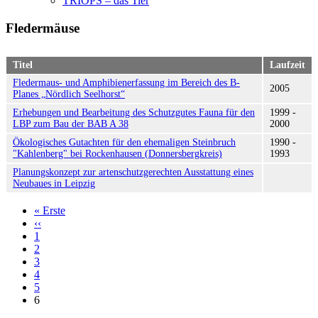
TRIOPS – das Tier
Fledermäuse
Titel
Laufzeit
Fledermaus- und Amphibienerfassung im Bereich des B-
2005
Planes „Nördlich Seelhorst“
Erhebungen und Bearbeitung des Schutzgutes Fauna für den
1999 -
LBP zum Bau der BAB A 38
2000
Ökologisches Gutachten für den ehemaligen Steinbruch
1990 -
"Kahlenberg" bei Rockenhausen (Donnersbergkreis)
1993
Planungskonzept zur artenschutzgerechten Ausstattung eines
Neubaues in Leipzig
« Erste
Erste
‹‹
Vorherige
Seite
Seitennummerierung
1
Seite
2
3
4
5
6