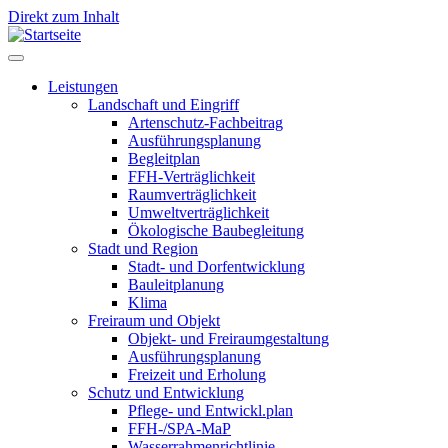
Direkt zum Inhalt
Leistungen
Landschaft und Eingriff
Leistungen
Artenschutz-Fachbeitrag
Ausführungsplanung
Begleitplan
FFH-Verträglichkeit
Raumverträglichkeit
Umweltverträglichkeit
Ökologische Baubegleitung
Stadt und Region
Stadt- und Dorfentwicklung
Bauleitplanung
Klima
Freiraum und Objekt
Objekt- und Freiraumgestaltung
Ausführungsplanung
Freizeit und Erholung
Schutz und Entwicklung
Pflege- und Entwickl.plan
FFH-/SPA-MaP
Wasserrahmenrichtlinie