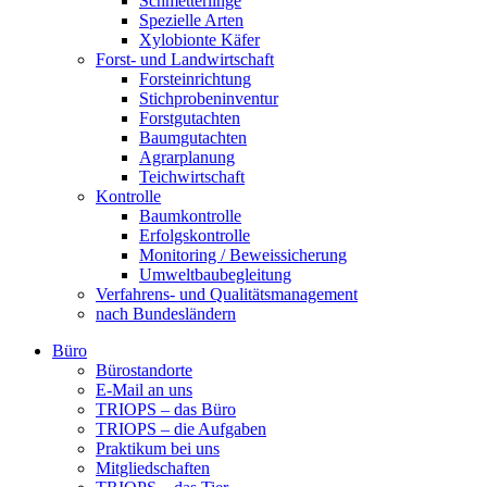
Schmetterlinge
Spezielle Arten
Xylobionte Käfer
Forst- und Landwirtschaft
Forsteinrichtung
Stichprobeninventur
Forstgutachten
Baumgutachten
Agrarplanung
Teichwirtschaft
Kontrolle
Baumkontrolle
Erfolgskontrolle
Monitoring / Beweissicherung
Umweltbaubegleitung
Verfahrens- und Qualitätsmanagement
nach Bundesländern
Büro
Bürostandorte
Büro
E-Mail an uns
TRIOPS – das Büro
TRIOPS – die Aufgaben
Praktikum bei uns
Mitgliedschaften