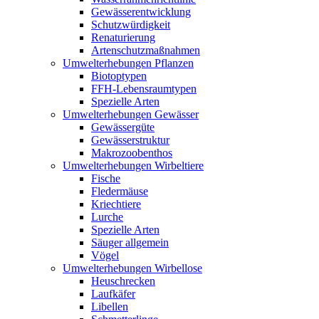
Gewässerentwicklung
Schutzwürdigkeit
Renaturierung
Artenschutzmaßnahmen
Umwelterhebungen Pflanzen
Biotoptypen
FFH-Lebensraumtypen
Spezielle Arten
Umwelterhebungen Gewässer
Gewässergüte
Gewässerstruktur
Makrozoobenthos
Umwelterhebungen Wirbeltiere
Fische
Fledermäuse
Kriechtiere
Lurche
Spezielle Arten
Säuger allgemein
Vögel
Umwelterhebungen Wirbellose
Heuschrecken
Laufkäfer
Libellen