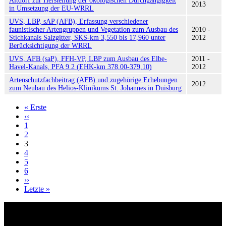
Altdorf zur Herstellung der ökologischen Durchgängigkeit
2013
in Umsetzung der EU-WRRL
UVS, LBP, sAP (AFB), Erfassung verschiedener
faunistischer Artengruppen und Vegetation zum Ausbau des
2010 -
Stichkanals Salzgitter, SKS-km 3,550 bis 17,960 unter
2012
Berücksichtigung der WRRL
UVS, AFB (saP), FFH-VP, LBP zum Ausbau des Elbe-
2011 -
Havel-Kanals, PFA 9.2 (EHK-km 378,00-379,10)
2012
Artenschutzfachbeitrag (AFB) und zugehörige Erhebungen
2012
zum Neubau des Helios-Klinikums St. Johannes in Duisburg
« Erste
Erste
‹‹
Vorherige
Seite
Seitennummerierung
1
Seite
2
3
4
5
6
››
Nächste
Letzte »
Seite
Last
page