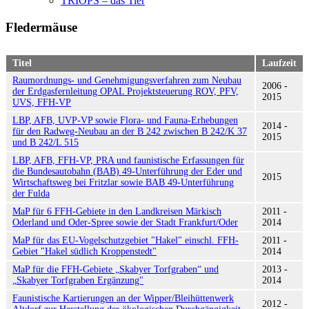
TRIOPS – das Tier
Fledermäuse
Titel
Laufzeit
Raumordnungs- und Genehmigungsverfahren zum Neubau
2006 -
der Erdgasfernleitung OPAL Projektsteuerung ROV, PFV,
2015
UVS, FFH-VP
LBP, AFB, UVP-VP sowie Flora- und Fauna-Erhebungen
2014 -
für den Radweg-Neubau an der B 242 zwischen B 242/K 37
2015
und B 242/L 515
LBP, AFB, FFH-VP, PRA und faunistische Erfassungen für
die Bundesautobahn (BAB) 49-Unterführung der Eder und
2015
Wirtschaftsweg bei Fritzlar sowie BAB 49-Unterführung
der Fulda
MaP für 6 FFH-Gebiete in den Landkreisen Märkisch
2011 -
Oderland und Oder-Spree sowie der Stadt Frankfurt/Oder
2014
MaP für das EU-Vogelschutzgebiet "Hakel" einschl. FFH-
2011 -
Gebiet "Hakel südlich Kroppenstedt"
2014
MaP für die FFH-Gebiete „Skabyer Torfgraben“ und
2013 -
„Skabyer Torfgraben Ergänzung"
2014
Faunistische Kartierungen an der Wipper/Bleihüttenwerk
2012 -