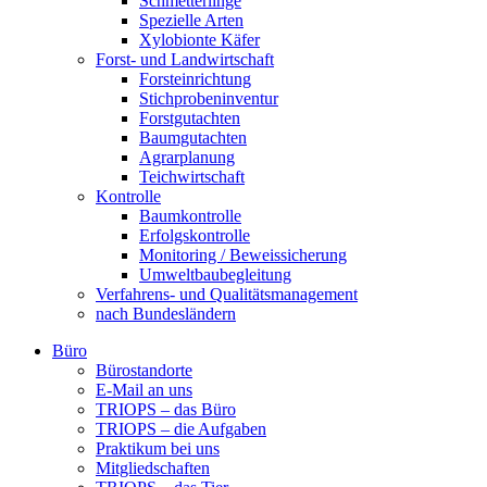
Schmetterlinge
Spezielle Arten
Xylobionte Käfer
Forst- und Landwirtschaft
Forsteinrichtung
Stichprobeninventur
Forstgutachten
Baumgutachten
Agrarplanung
Teichwirtschaft
Kontrolle
Baumkontrolle
Erfolgskontrolle
Monitoring / Beweissicherung
Umweltbaubegleitung
Verfahrens- und Qualitätsmanagement
nach Bundesländern
Büro
Bürostandorte
Büro
E-Mail an uns
TRIOPS – das Büro
TRIOPS – die Aufgaben
Praktikum bei uns
Mitgliedschaften