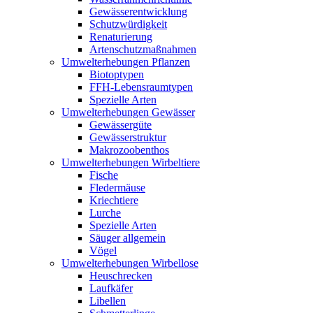
Gewässerentwicklung
Schutzwürdigkeit
Renaturierung
Artenschutzmaßnahmen
Umwelterhebungen Pflanzen
Biotoptypen
FFH-Lebensraumtypen
Spezielle Arten
Umwelterhebungen Gewässer
Gewässergüte
Gewässerstruktur
Makrozoobenthos
Umwelterhebungen Wirbeltiere
Fische
Fledermäuse
Kriechtiere
Lurche
Spezielle Arten
Säuger allgemein
Vögel
Umwelterhebungen Wirbellose
Heuschrecken
Laufkäfer
Libellen