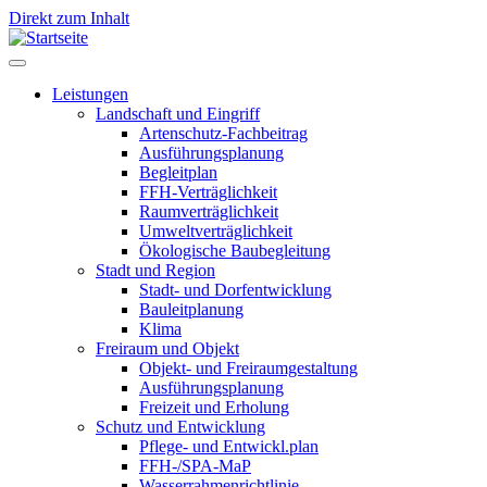
Direkt zum Inhalt
Leistungen
Landschaft und Eingriff
Leistungen
Artenschutz-Fachbeitrag
Ausführungsplanung
Begleitplan
FFH-Verträglichkeit
Raumverträglichkeit
Umweltverträglichkeit
Ökologische Baubegleitung
Stadt und Region
Stadt- und Dorfentwicklung
Bauleitplanung
Klima
Freiraum und Objekt
Objekt- und Freiraumgestaltung
Ausführungsplanung
Freizeit und Erholung
Schutz und Entwicklung
Pflege- und Entwickl.plan
FFH-/SPA-MaP
Wasserrahmenrichtlinie