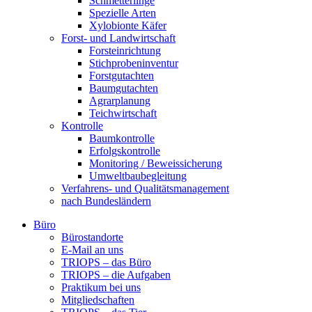
Schmetterlinge
Spezielle Arten
Xylobionte Käfer
Forst- und Landwirtschaft
Forsteinrichtung
Stichprobeninventur
Forstgutachten
Baumgutachten
Agrarplanung
Teichwirtschaft
Kontrolle
Baumkontrolle
Erfolgskontrolle
Monitoring / Beweissicherung
Umweltbaubegleitung
Verfahrens- und Qualitätsmanagement
nach Bundesländern
Büro
Bürostandorte
Büro
E-Mail an uns
TRIOPS – das Büro
TRIOPS – die Aufgaben
Praktikum bei uns
Mitgliedschaften