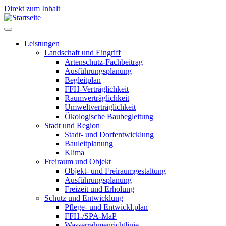
Direkt zum Inhalt
Leistungen
Landschaft und Eingriff
Leistungen
Artenschutz-Fachbeitrag
Ausführungsplanung
Begleitplan
FFH-Verträglichkeit
Raumverträglichkeit
Umweltverträglichkeit
Ökologische Baubegleitung
Stadt und Region
Stadt- und Dorfentwicklung
Bauleitplanung
Klima
Freiraum und Objekt
Objekt- und Freiraumgestaltung
Ausführungsplanung
Freizeit und Erholung
Schutz und Entwicklung
Pflege- und Entwickl.plan
FFH-/SPA-MaP
Wasserrahmenrichtlinie