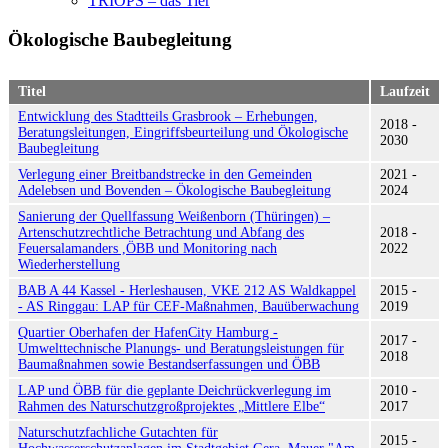
TRIOPS – das Tier
Ökologische Baubegleitung
Titel
Laufzeit
Entwicklung des Stadtteils Grasbrook – Erhebungen,
2018 -
Beratungsleitungen, Eingriffsbeurteilung und Ökologische
2030
Baubegleitung
Verlegung einer Breitbandstrecke in den Gemeinden
2021 -
Adelebsen und Bovenden – Ökologische Baubegleitung
2024
Sanierung der Quellfassung Weißenborn (Thüringen) –
Artenschutzrechtliche Betrachtung und Abfang des
2018 -
Feuersalamanders ,ÖBB und Monitoring nach
2022
Wiederherstellung
BAB A 44 Kassel - Herleshausen, VKE 212 AS Waldkappel
2015 -
- AS Ringgau: LAP für CEF-Maßnahmen, Bauüberwachung
2019
Quartier Oberhafen der HafenCity Hamburg -
2017 -
Umwelttechnische Planungs- und Beratungsleistungen für
2018
Baumaßnahmen sowie Bestandserfassungen und ÖBB
LAP und ÖBB für die geplante Deichrückverlegung im
2010 -
Rahmen des Naturschutzgroßprojektes „Mittlere Elbe“
2017
Naturschutzfachliche Gutachten für
2015 -