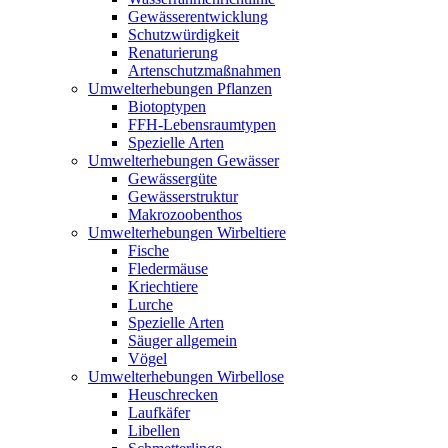
Gewässerentwicklung
Schutzwürdigkeit
Renaturierung
Artenschutzmaßnahmen
Umwelterhebungen Pflanzen
Biotoptypen
FFH-Lebensraumtypen
Spezielle Arten
Umwelterhebungen Gewässer
Gewässergüte
Gewässerstruktur
Makrozoobenthos
Umwelterhebungen Wirbeltiere
Fische
Fledermäuse
Kriechtiere
Lurche
Spezielle Arten
Säuger allgemein
Vögel
Umwelterhebungen Wirbellose
Heuschrecken
Laufkäfer
Libellen