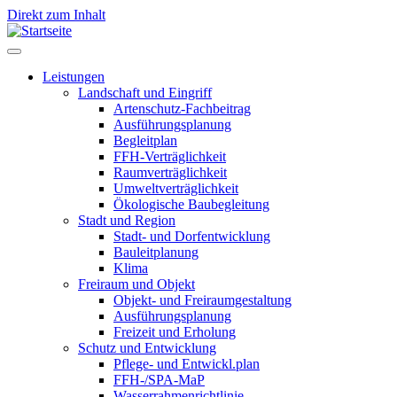
Direkt zum Inhalt
Leistungen
Landschaft und Eingriff
Leistungen
Artenschutz-Fachbeitrag
Ausführungsplanung
Begleitplan
FFH-Verträglichkeit
Raumverträglichkeit
Umweltverträglichkeit
Ökologische Baubegleitung
Stadt und Region
Stadt- und Dorfentwicklung
Bauleitplanung
Klima
Freiraum und Objekt
Objekt- und Freiraumgestaltung
Ausführungsplanung
Freizeit und Erholung
Schutz und Entwicklung
Pflege- und Entwickl.plan
FFH-/SPA-MaP
Wasserrahmenrichtlinie