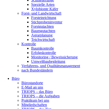
Schmetterlinge
Spezielle Arten
Xylobionte Käfer
Forst- und Landwirtschaft
Forsteinrichtung
Stichprobeninventur
Forstgutachten
Baumgutachten
Agrarplanung
Teichwirtschaft
Kontrolle
Baumkontrolle
Erfolgskontrolle
Monitoring / Beweissicherung
Umweltbaubegleitung
Verfahrens- und Qualitätsmanagement
nach Bundesländern
Büro
Bürostandorte
Büro
E-Mail an uns
TRIOPS – das Büro
TRIOPS – die Aufgaben
Praktikum bei uns
Mitgliedschaften