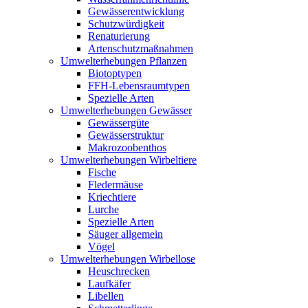
Gewässerentwicklung
Schutzwürdigkeit
Renaturierung
Artenschutzmaßnahmen
Umwelterhebungen Pflanzen
Biotoptypen
FFH-Lebensraumtypen
Spezielle Arten
Umwelterhebungen Gewässer
Gewässergüte
Gewässerstruktur
Makrozoobenthos
Umwelterhebungen Wirbeltiere
Fische
Fledermäuse
Kriechtiere
Lurche
Spezielle Arten
Säuger allgemein
Vögel
Umwelterhebungen Wirbellose
Heuschrecken
Laufkäfer
Libellen