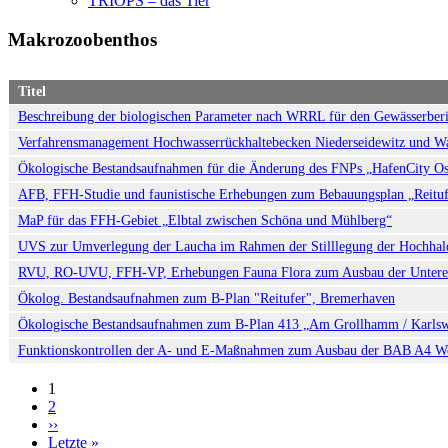
TRIOPS – das Tier
Makrozoobenthos
Titel
Beschreibung der biologischen Parameter nach WRRL für den Gewässerber
Verfahrensmanagement Hochwasserrückhaltebecken Niederseidewitz und W
Ökologische Bestandsaufnahmen für die Änderung des FNPs „HafenCity Os
AFB, FFH-Studie und faunistische Erhebungen zum Bebauungsplan „Reituf
MaP für das FFH-Gebiet „Elbtal zwischen Schöna und Mühlberg“
UVS zur Umverlegung der Laucha im Rahmen der Stilllegung der Hochha
RVU, RO-UVU, FFH-VP, Erhebungen Fauna Flora zum Ausbau der Unteren 
Ökolog. Bestandsaufnahmen zum B-Plan "Reitufer", Bremerhaven
Ökologische Bestandsaufnahmen zum B-Plan 413 „Am Grollhamm / Karls
Funktionskontrollen der A- und E-Maßnahmen zum Ausbau der BAB A4 
1
2
Seitennummerierung
››
Nächste
Letzte »
Seite
Last