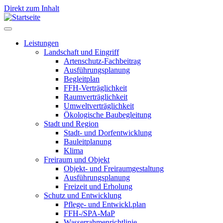
Direkt zum Inhalt
Leistungen
Landschaft und Eingriff
Leistungen
Artenschutz-Fachbeitrag
Ausführungsplanung
Begleitplan
FFH-Verträglichkeit
Raumverträglichkeit
Umweltverträglichkeit
Ökologische Baubegleitung
Stadt und Region
Stadt- und Dorfentwicklung
Bauleitplanung
Klima
Freiraum und Objekt
Objekt- und Freiraumgestaltung
Ausführungsplanung
Freizeit und Erholung
Schutz und Entwicklung
Pflege- und Entwickl.plan
FFH-/SPA-MaP
Wasserrahmenrichtlinie