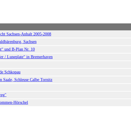
icht Sachsen-Anhalt 2005-2008
aldbärenburg, Sachsen
t“ und B-Plan Nr. 10
er / Luneplate“ in Bremerhaven
lde Schkopau
Saale, Schleuse Calbe Tornitz
weg"
Wommen-Hörschel