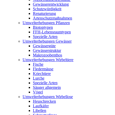
Gewässerentwicklung
Schutzwürdigkeit
Renaturierung
Artenschutzmaßnahmen
Umwelterhebungen Pflanzen
Biotoptypen
FFH-Lebensraumtypen
Spezielle Arten
Umwelterhebungen Gewässer
Gewässergüte
Gewässerstruktur
Makrozoobenthos
Umwelterhebungen Wirbeltiere
Fische
Fledermäuse
Kriechtiere
Lurche
Spezielle Arten
Säuger allgemein
Vögel
Umwelterhebungen Wirbellose
Heuschrecken
Laufkäfer
Libellen