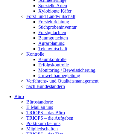
Schmetterlinge
Spezielle Arten
Xylobionte Käfer
Forst- und Landwirtschaft
Forsteinrichtung
Stichprobeninventur
Forstgutachten
Baumgutachten
Agrarplanung
Teichwirtschaft
Kontrolle
Baumkontrolle
Erfolgskontrolle
Monitoring / Beweissicherung
Umweltbaubegleitung
Verfahrens- und Qualitätsmanagement
nach Bundesländern
Büro
Bürostandorte
Büro
E-Mail an uns
TRIOPS – das Büro
TRIOPS – die Aufgaben
Praktikum bei uns
Mitgliedschaften