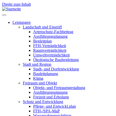
Direkt zum Inhalt
Leistungen
Landschaft und Eingriff
Leistungen
Artenschutz-Fachbeitrag
Ausführungsplanung
Begleitplan
FFH-Verträglichkeit
Raumverträglichkeit
Umweltverträglichkeit
Ökologische Baubegleitung
Stadt und Region
Stadt- und Dorfentwicklung
Bauleitplanung
Klima
Freiraum und Objekt
Objekt- und Freiraumgestaltung
Ausführungsplanung
Freizeit und Erholung
Schutz und Entwicklung
Pflege- und Entwickl.plan
FFH-/SPA-MaP
Wasserrahmenrichtlinie