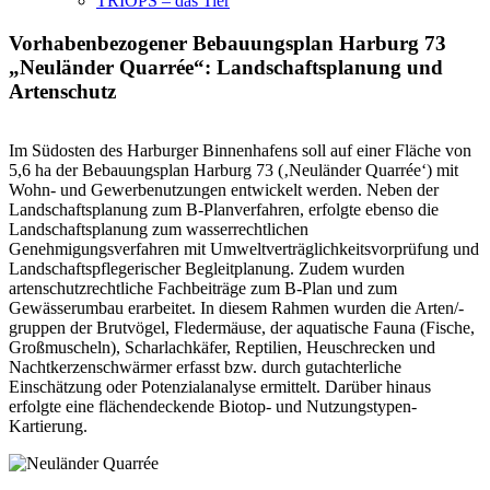
TRIOPS – das Tier
Vorhabenbezogener Bebauungsplan Harburg 73
„Neuländer Quarrée“: Landschaftsplanung und
Artenschutz
Im Südosten des Harburger Binnenhafens soll auf einer Fläche von
5,6 ha der Bebauungsplan Harburg 73 (‚Neuländer Quarrée‘) mit
Wohn- und Gewerbenutzungen entwickelt werden. Neben der
Landschaftsplanung zum B-Planverfahren, erfolgte ebenso die
Landschaftsplanung zum wasserrechtlichen
Genehmigungsverfahren mit Umweltverträglichkeitsvorprüfung und
Landschaftspflegerischer Begleitplanung. Zudem wurden
artenschutzrechtliche Fachbeiträge zum B-Plan und zum
Gewässerumbau erarbeitet. In diesem Rahmen wurden die Arten/-
gruppen der Brutvögel, Fledermäuse, der aquatische Fauna (Fische,
Großmuscheln), Scharlachkäfer, Reptilien, Heuschrecken und
Nachtkerzenschwärmer erfasst bzw. durch gutachterliche
Einschätzung oder Potenzialanalyse ermittelt. Darüber hinaus
erfolgte eine flächendeckende Biotop- und Nutzungstypen-
Kartierung.