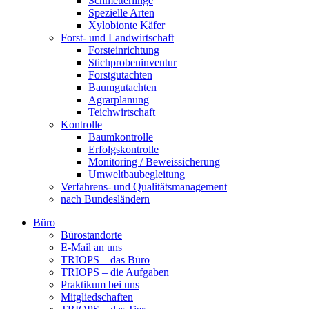
Schmetterlinge
Spezielle Arten
Xylobionte Käfer
Forst- und Landwirtschaft
Forsteinrichtung
Stichprobeninventur
Forstgutachten
Baumgutachten
Agrarplanung
Teichwirtschaft
Kontrolle
Baumkontrolle
Erfolgskontrolle
Monitoring / Beweissicherung
Umweltbaubegleitung
Verfahrens- und Qualitätsmanagement
nach Bundesländern
Büro
Bürostandorte
Büro
E-Mail an uns
TRIOPS – das Büro
TRIOPS – die Aufgaben
Praktikum bei uns
Mitgliedschaften