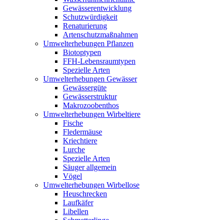
Gewässerentwicklung
Schutzwürdigkeit
Renaturierung
Artenschutzmaßnahmen
Umwelterhebungen Pflanzen
Biotoptypen
FFH-Lebensraumtypen
Spezielle Arten
Umwelterhebungen Gewässer
Gewässergüte
Gewässerstruktur
Makrozoobenthos
Umwelterhebungen Wirbeltiere
Fische
Fledermäuse
Kriechtiere
Lurche
Spezielle Arten
Säuger allgemein
Vögel
Umwelterhebungen Wirbellose
Heuschrecken
Laufkäfer
Libellen