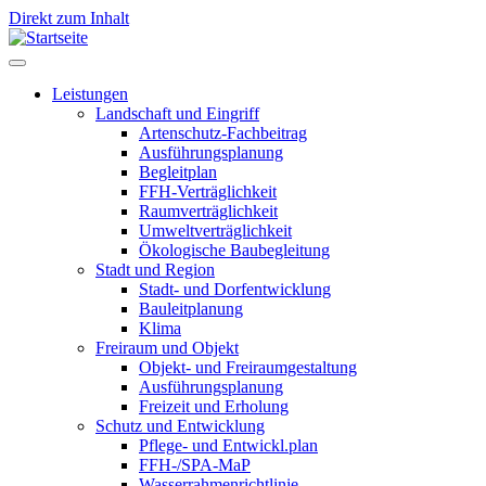
Direkt zum Inhalt
Leistungen
Landschaft und Eingriff
Leistungen
Artenschutz-Fachbeitrag
Ausführungsplanung
Begleitplan
FFH-Verträglichkeit
Raumverträglichkeit
Umweltverträglichkeit
Ökologische Baubegleitung
Stadt und Region
Stadt- und Dorfentwicklung
Bauleitplanung
Klima
Freiraum und Objekt
Objekt- und Freiraumgestaltung
Ausführungsplanung
Freizeit und Erholung
Schutz und Entwicklung
Pflege- und Entwickl.plan
FFH-/SPA-MaP
Wasserrahmenrichtlinie