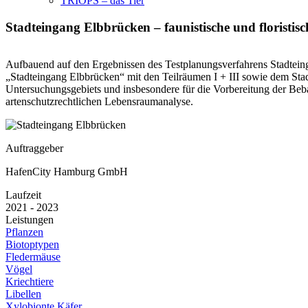
TRIOPS – das Tier
Stadteingang Elbbrücken – faunistische und florist
Aufbauend auf den Ergebnissen des Testplanungsverfahrens Stadtei
„Stadteingang Elbbrücken“ mit den Teilräumen I + III sowie dem Stadt
Untersuchungsgebiets und insbesondere für die Vorbereitung der Beb
artenschutzrechtlichen Lebensraumanalyse.
Auftraggeber
HafenCity Hamburg GmbH
Laufzeit
2021 - 2023
Leistungen
Pflanzen
Biotoptypen
Fledermäuse
Vögel
Kriechtiere
Libellen
Xylobionte Käfer