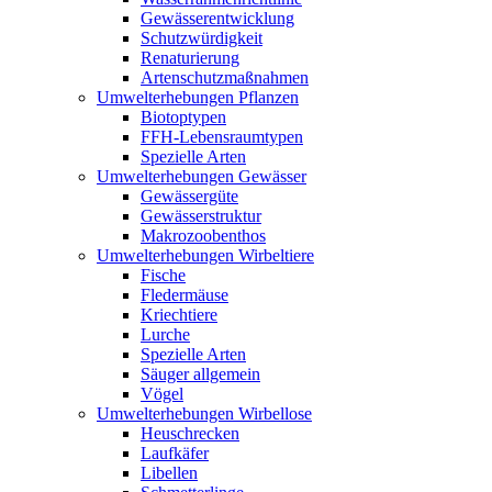
Gewässerentwicklung
Schutzwürdigkeit
Renaturierung
Artenschutzmaßnahmen
Umwelterhebungen Pflanzen
Biotoptypen
FFH-Lebensraumtypen
Spezielle Arten
Umwelterhebungen Gewässer
Gewässergüte
Gewässerstruktur
Makrozoobenthos
Umwelterhebungen Wirbeltiere
Fische
Fledermäuse
Kriechtiere
Lurche
Spezielle Arten
Säuger allgemein
Vögel
Umwelterhebungen Wirbellose
Heuschrecken
Laufkäfer
Libellen