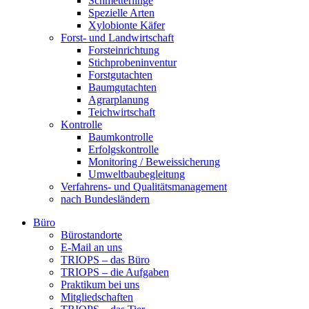
Schmetterlinge
Spezielle Arten
Xylobionte Käfer
Forst- und Landwirtschaft
Forsteinrichtung
Stichprobeninventur
Forstgutachten
Baumgutachten
Agrarplanung
Teichwirtschaft
Kontrolle
Baumkontrolle
Erfolgskontrolle
Monitoring / Beweissicherung
Umweltbaubegleitung
Verfahrens- und Qualitätsmanagement
nach Bundesländern
Büro
Bürostandorte
Büro
E-Mail an uns
TRIOPS – das Büro
TRIOPS – die Aufgaben
Praktikum bei uns
Mitgliedschaften