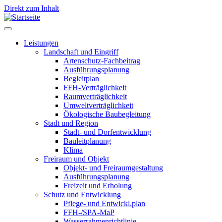
Direkt zum Inhalt
Leistungen
Landschaft und Eingriff
Leistungen
Artenschutz-Fachbeitrag
Ausführungsplanung
Begleitplan
FFH-Verträglichkeit
Raumverträglichkeit
Umweltverträglichkeit
Ökologische Baubegleitung
Stadt und Region
Stadt- und Dorfentwicklung
Bauleitplanung
Klima
Freiraum und Objekt
Objekt- und Freiraumgestaltung
Ausführungsplanung
Freizeit und Erholung
Schutz und Entwicklung
Pflege- und Entwickl.plan
FFH-/SPA-MaP
Wasserrahmenrichtlinie