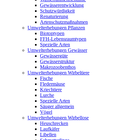
Gewässerentwicklung
Schutzwürdigkeit
Renaturierung
Artenschutzmaßnahmen
Umwelterhebungen Pflanzen
Biotoptypen
FFH-Lebensraumtypen
Spezielle Arten
Umwelterhebungen Gewässer
Gewässergüte
Gewässerstruktur
Makrozoobenthos
Umwelterhebungen Wirbeltiere
Fische
Fledermäuse
Kriechtiere
Lurche
Spezielle Arten
Säuger allgemein
Vögel
Umwelterhebungen Wirbellose
Heuschrecken
Laufkäfer
Libellen