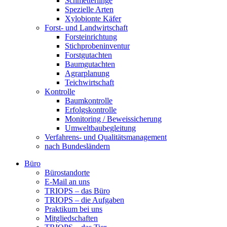
Schmetterlinge
Spezielle Arten
Xylobionte Käfer
Forst- und Landwirtschaft
Forsteinrichtung
Stichprobeninventur
Forstgutachten
Baumgutachten
Agrarplanung
Teichwirtschaft
Kontrolle
Baumkontrolle
Erfolgskontrolle
Monitoring / Beweissicherung
Umweltbaubegleitung
Verfahrens- und Qualitätsmanagement
nach Bundesländern
Büro
Bürostandorte
Büro
E-Mail an uns
TRIOPS – das Büro
TRIOPS – die Aufgaben
Praktikum bei uns
Mitgliedschaften