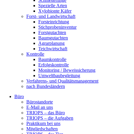
Schmetterlinge
Spezielle Arten
Xylobionte Käfer
Forst- und Landwirtschaft
Forsteinrichtung
Stichprobeninventur
Forstgutachten
Baumgutachten
Agrarplanung
Teichwirtschaft
Kontrolle
Baumkontrolle
Erfolgskontrolle
Monitoring / Beweissicherung
Umweltbaubegleitung
Verfahrens- und Qualitätsmanagement
nach Bundesländern
Büro
Bürostandorte
Büro
E-Mail an uns
TRIOPS – das Büro
TRIOPS – die Aufgaben
Praktikum bei uns
Mitgliedschaften