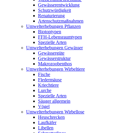
Gewässerentwicklung
Schutzwürdigkeit
Renaturierung
Artenschutzmaßnahmen
Umwelterhebungen Pflanzen
Biotoptypen
FFH-Lebensraumtypen
Spezielle Arten
Umwelterhebungen Gewässer
Gewässergüte
Gewässerstruktur
Makrozoobenthos
Umwelterhebungen Wirbeltiere
Fische
Fledermäuse
Kriechtiere
Lurche
Spezielle Arten
Säuger allgemein
Vögel
Umwelterhebungen Wirbellose
Heuschrecken
Laufkäfer
Libellen