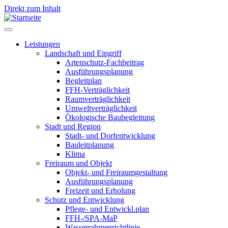
Direkt zum Inhalt
Leistungen
Landschaft und Eingriff
Leistungen
Artenschutz-Fachbeitrag
Ausführungsplanung
Begleitplan
FFH-Verträglichkeit
Raumverträglichkeit
Umweltverträglichkeit
Ökologische Baubegleitung
Stadt und Region
Stadt- und Dorfentwicklung
Bauleitplanung
Klima
Freiraum und Objekt
Objekt- und Freiraumgestaltung
Ausführungsplanung
Freizeit und Erholung
Schutz und Entwicklung
Pflege- und Entwickl.plan
FFH-/SPA-MaP
Wasserrahmenrichtlinie