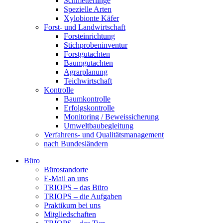
Schmetterlinge
Spezielle Arten
Xylobionte Käfer
Forst- und Landwirtschaft
Forsteinrichtung
Stichprobeninventur
Forstgutachten
Baumgutachten
Agrarplanung
Teichwirtschaft
Kontrolle
Baumkontrolle
Erfolgskontrolle
Monitoring / Beweissicherung
Umweltbaubegleitung
Verfahrens- und Qualitätsmanagement
nach Bundesländern
Büro
Bürostandorte
Büro
E-Mail an uns
TRIOPS – das Büro
TRIOPS – die Aufgaben
Praktikum bei uns
Mitgliedschaften