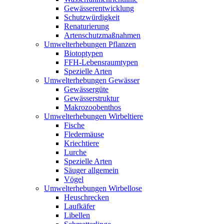
Gewässerentwicklung
Schutzwürdigkeit
Renaturierung
Artenschutzmaßnahmen
Umwelterhebungen Pflanzen
Biotoptypen
FFH-Lebensraumtypen
Spezielle Arten
Umwelterhebungen Gewässer
Gewässergüte
Gewässerstruktur
Makrozoobenthos
Umwelterhebungen Wirbeltiere
Fische
Fledermäuse
Kriechtiere
Lurche
Spezielle Arten
Säuger allgemein
Vögel
Umwelterhebungen Wirbellose
Heuschrecken
Laufkäfer
Libellen