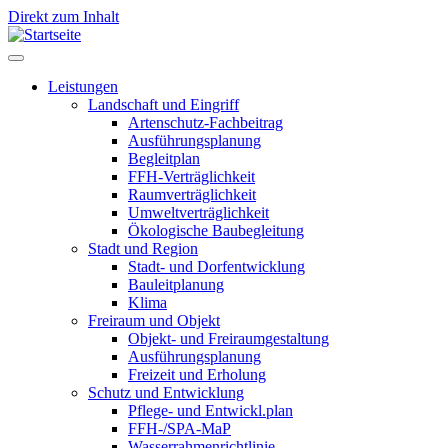
Direkt zum Inhalt
Leistungen
Landschaft und Eingriff
Leistungen
Artenschutz-Fachbeitrag
Ausführungsplanung
Begleitplan
FFH-Verträglichkeit
Raumverträglichkeit
Umweltverträglichkeit
Ökologische Baubegleitung
Stadt und Region
Stadt- und Dorfentwicklung
Bauleitplanung
Klima
Freiraum und Objekt
Objekt- und Freiraumgestaltung
Ausführungsplanung
Freizeit und Erholung
Schutz und Entwicklung
Pflege- und Entwickl.plan
FFH-/SPA-MaP
Wasserrahmenrichtlinie