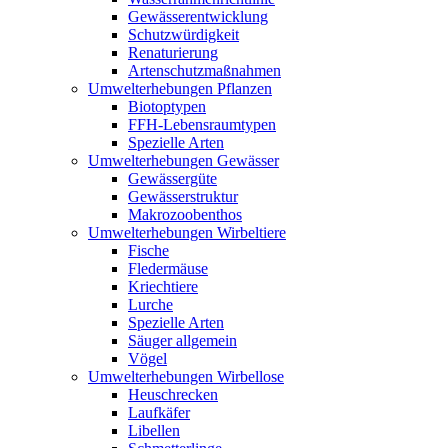
Gewässerentwicklung
Schutzwürdigkeit
Renaturierung
Artenschutzmaßnahmen
Umwelterhebungen Pflanzen
Biotoptypen
FFH-Lebensraumtypen
Spezielle Arten
Umwelterhebungen Gewässer
Gewässergüte
Gewässerstruktur
Makrozoobenthos
Umwelterhebungen Wirbeltiere
Fische
Fledermäuse
Kriechtiere
Lurche
Spezielle Arten
Säuger allgemein
Vögel
Umwelterhebungen Wirbellose
Heuschrecken
Laufkäfer
Libellen