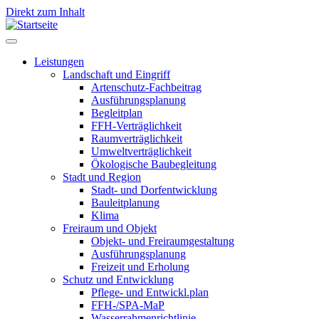
Direkt zum Inhalt
Leistungen
Landschaft und Eingriff
Leistungen
Artenschutz-Fachbeitrag
Ausführungsplanung
Begleitplan
FFH-Verträglichkeit
Raumverträglichkeit
Umweltverträglichkeit
Ökologische Baubegleitung
Stadt und Region
Stadt- und Dorfentwicklung
Bauleitplanung
Klima
Freiraum und Objekt
Objekt- und Freiraumgestaltung
Ausführungsplanung
Freizeit und Erholung
Schutz und Entwicklung
Pflege- und Entwickl.plan
FFH-/SPA-MaP
Wasserrahmenrichtlinie