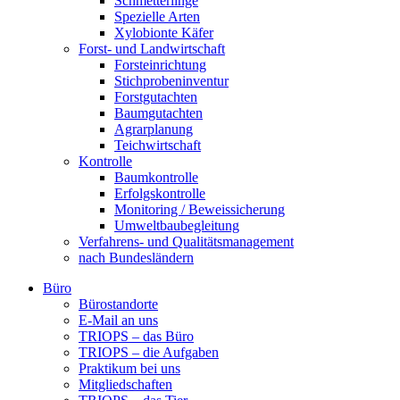
Schmetterlinge
Spezielle Arten
Xylobionte Käfer
Forst- und Landwirtschaft
Forsteinrichtung
Stichprobeninventur
Forstgutachten
Baumgutachten
Agrarplanung
Teichwirtschaft
Kontrolle
Baumkontrolle
Erfolgskontrolle
Monitoring / Beweissicherung
Umweltbaubegleitung
Verfahrens- und Qualitätsmanagement
nach Bundesländern
Büro
Bürostandorte
Büro
E-Mail an uns
TRIOPS – das Büro
TRIOPS – die Aufgaben
Praktikum bei uns
Mitgliedschaften