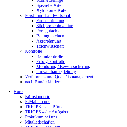
Schmetterlinge
Spezielle Arten
Xylobionte Käfer
Forst- und Landwirtschaft
Forsteinrichtung
Stichprobeninventur
Forstgutachten
Baumgutachten
Agrarplanung
Teichwirtschaft
Kontrolle
Baumkontrolle
Erfolgskontrolle
Monitoring / Beweissicherung
Umweltbaubegleitung
Verfahrens- und Qualitätsmanagement
nach Bundesländern
Büro
Bürostandorte
Büro
E-Mail an uns
TRIOPS – das Büro
TRIOPS – die Aufgaben
Praktikum bei uns
Mitgliedschaften