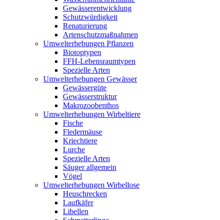
Gewässerentwicklung
Schutzwürdigkeit
Renaturierung
Artenschutzmaßnahmen
Umwelterhebungen Pflanzen
Biotoptypen
FFH-Lebensraumtypen
Spezielle Arten
Umwelterhebungen Gewässer
Gewässergüte
Gewässerstruktur
Makrozoobenthos
Umwelterhebungen Wirbeltiere
Fische
Fledermäuse
Kriechtiere
Lurche
Spezielle Arten
Säuger allgemein
Vögel
Umwelterhebungen Wirbellose
Heuschrecken
Laufkäfer
Libellen