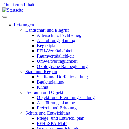
Direkt zum Inhalt
Leistungen
Landschaft und Eingriff
Leistungen
Artenschutz-Fachbeitrag
Ausführungsplanung
Begleitplan
FFH-Verträglichkeit
Raumverträglichkeit
Umweltverträglichkeit
Ökologische Baubegleitung
Stadt und Region
Stadt- und Dorfentwicklung
Bauleitplanung
Klima
Freiraum und Objekt
Objekt- und Freiraumgestaltung
Ausführungsplanung
Freizeit und Erholung
Schutz und Entwicklung
Pflege- und Entwickl.plan
FFH-/SPA-MaP
Wasserrahmenrichtlinie