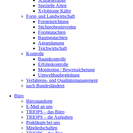
Schmetterlinge
Spezielle Arten
Xylobionte Käfer
Forst- und Landwirtschaft
Forsteinrichtung
Stichprobeninventur
Forstgutachten
Baumgutachten
Agrarplanung
Teichwirtschaft
Kontrolle
Baumkontrolle
Erfolgskontrolle
Monitoring / Beweissicherung
Umweltbaubegleitung
Verfahrens- und Qualitätsmanagement
nach Bundesländern
Büro
Bürostandorte
Büro
E-Mail an uns
TRIOPS – das Büro
TRIOPS – die Aufgaben
Praktikum bei uns
Mitgliedschaften