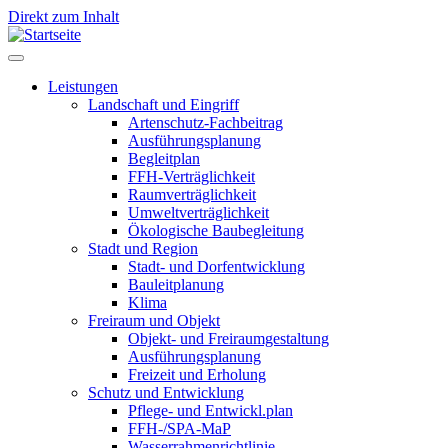
Direkt zum Inhalt
Leistungen
Landschaft und Eingriff
Leistungen
Artenschutz-Fachbeitrag
Ausführungsplanung
Begleitplan
FFH-Verträglichkeit
Raumverträglichkeit
Umweltverträglichkeit
Ökologische Baubegleitung
Stadt und Region
Stadt- und Dorfentwicklung
Bauleitplanung
Klima
Freiraum und Objekt
Objekt- und Freiraumgestaltung
Ausführungsplanung
Freizeit und Erholung
Schutz und Entwicklung
Pflege- und Entwickl.plan
FFH-/SPA-MaP
Wasserrahmenrichtlinie