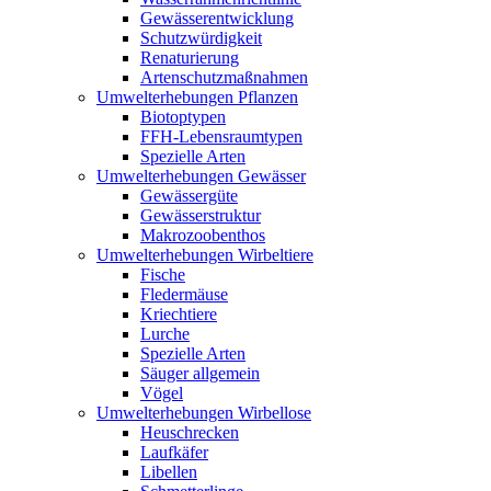
Gewässerentwicklung
Schutzwürdigkeit
Renaturierung
Artenschutzmaßnahmen
Umwelterhebungen Pflanzen
Biotoptypen
FFH-Lebensraumtypen
Spezielle Arten
Umwelterhebungen Gewässer
Gewässergüte
Gewässerstruktur
Makrozoobenthos
Umwelterhebungen Wirbeltiere
Fische
Fledermäuse
Kriechtiere
Lurche
Spezielle Arten
Säuger allgemein
Vögel
Umwelterhebungen Wirbellose
Heuschrecken
Laufkäfer
Libellen