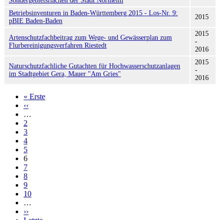
Sondergebietsflächen der Stadt Northeim
Betriebsinventuren in Baden-Württemberg 2015 - Los-Nr. 9:
2015
pBIE Baden-Baden
2015
Artenschutzfachbeitrag zum Wege- und Gewässerplan zum
-
Flurbereinigungsverfahren Riestedt
2016
2015
Naturschutzfachliche Gutachten für Hochwasserschutzanlagen
-
im Stadtgebiet Gera, Mauer "Am Gries"
2016
« Erste
Erste
‹‹
Vorherige
Seite
Seitennummerierung
…
Seite
2
3
4
5
6
7
8
9
10
…
››
Nächste