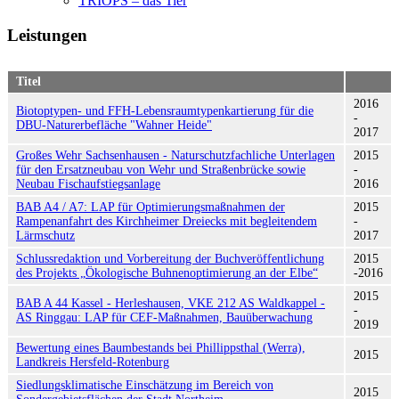
TRIOPS – das Tier
Leistungen
Titel
2016
Biotoptypen- und FFH-Lebensraumtypenkartierung für die
-
DBU-Naturerbefläche "Wahner Heide"
2017
Großes Wehr Sachsenhausen - Naturschutzfachliche Unterlagen
2015
für den Ersatzneubau von Wehr und Straßenbrücke sowie
-
Neubau Fischaufstiegsanlage
2016
BAB A4 / A7: LAP für Optimierungsmaßnahmen der
2015
Rampenanfahrt des Kirchheimer Dreiecks mit begleitendem
-
Lärmschutz
2017
Schlussredaktion und Vorbereitung der Buchveröffentlichung
2015
des Projekts „Ökologische Buhnenoptimierung an der Elbe“
-2016
2015
BAB A 44 Kassel - Herleshausen, VKE 212 AS Waldkappel -
-
AS Ringgau: LAP für CEF-Maßnahmen, Bauüberwachung
2019
Bewertung eines Baumbestands bei Phillippsthal (Werra),
2015
Landkreis Hersfeld-Rotenburg
Siedlungsklimatische Einschätzung im Bereich von
2015