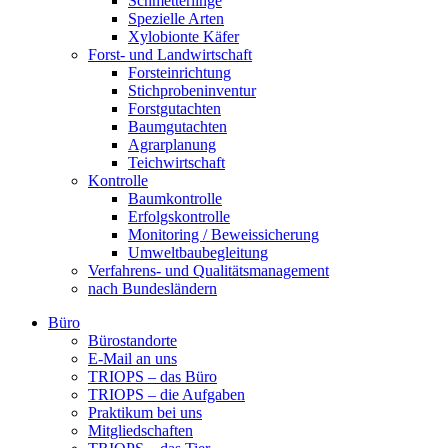
Schmetterlinge
Spezielle Arten
Xylobionte Käfer
Forst- und Landwirtschaft
Forsteinrichtung
Stichprobeninventur
Forstgutachten
Baumgutachten
Agrarplanung
Teichwirtschaft
Kontrolle
Baumkontrolle
Erfolgskontrolle
Monitoring / Beweissicherung
Umweltbaubegleitung
Verfahrens- und Qualitätsmanagement
nach Bundesländern
Büro
Bürostandorte
Büro
E-Mail an uns
TRIOPS – das Büro
TRIOPS – die Aufgaben
Praktikum bei uns
Mitgliedschaften