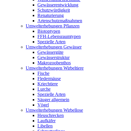
Gewässerentwicklung
Schutzwürdigkeit
Renaturierung
Artenschutzmaßnahmen
Umwelterhebungen Pflanzen
Biotoptypen
FFH-Lebensraumtypen
Spezielle Arten
Umwelterhebungen Gewässer
Gewässergüte
Gewässerstruktur
Makrozoobenthos
Umwelterhebungen Wirbeltiere
Fische
Fledermäuse
Kriechtiere
Lurche
Spezielle Arten
Säuger allgemein
Vögel
Umwelterhebungen Wirbellose
Heuschrecken
Laufkäfer
Libellen