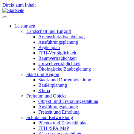
Direkt zum Inhalt
Leistungen
Landschaft und Eingriff
Leistungen
Artenschutz-Fachbeitrag
Ausführungsplanung
Begleitplan
FFH-Verträglichkeit
Raumverträglichkeit
Umweltverträglichkeit
Ökologische Baubegleitung
Stadt und Region
Stadt- und Dorfentwicklung
Bauleitplanung
Klima
Freiraum und Objekt
Objekt- und Freiraumgestaltung
Ausführungsplanung
Freizeit und Erholung
Schutz und Entwicklung
Pflege- und Entwickl.plan
FFH-/SPA-MaP
Wasserrahmenrichtlinie