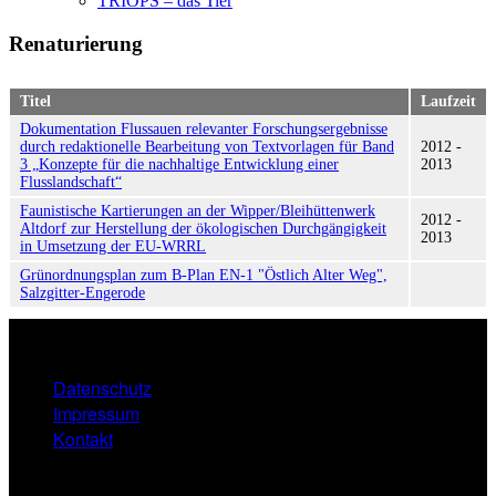
TRIOPS – das Tier
Renaturierung
Titel
Laufzeit
Dokumentation Flussauen relevanter Forschungsergebnisse
durch redaktionelle Bearbeitung von Textvorlagen für Band
2012 -
3 „Konzepte für die nachhaltige Entwicklung einer
2013
Flusslandschaft“
Faunistische Kartierungen an der Wipper/Bleihüttenwerk
2012 -
Altdorf zur Herstellung der ökologischen Durchgängigkeit
2013
in Umsetzung der EU-WRRL
Grünordnungsplan zum B-Plan EN-1 "Östlich Alter Weg",
Salzgitter-Engerode
Datenschutz
FOOTER
Impressum
MENU
Kontakt