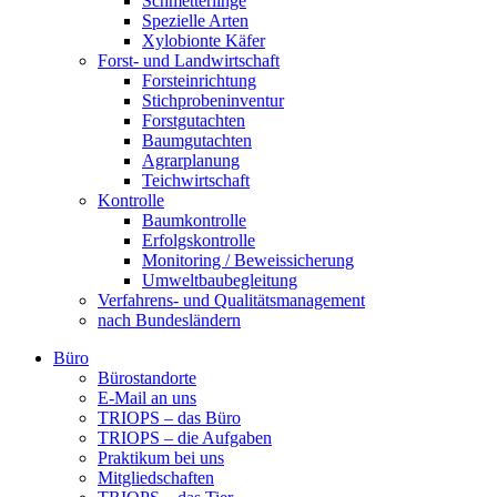
Schmetterlinge
Spezielle Arten
Xylobionte Käfer
Forst- und Landwirtschaft
Forsteinrichtung
Stichprobeninventur
Forstgutachten
Baumgutachten
Agrarplanung
Teichwirtschaft
Kontrolle
Baumkontrolle
Erfolgskontrolle
Monitoring / Beweissicherung
Umweltbaubegleitung
Verfahrens- und Qualitätsmanagement
nach Bundesländern
Büro
Bürostandorte
Büro
E-Mail an uns
TRIOPS – das Büro
TRIOPS – die Aufgaben
Praktikum bei uns
Mitgliedschaften