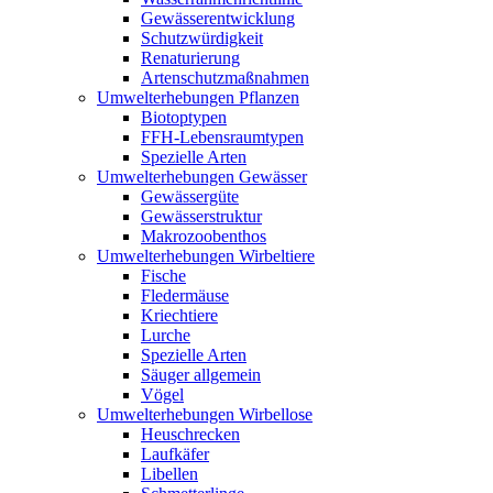
Gewässerentwicklung
Schutzwürdigkeit
Renaturierung
Artenschutzmaßnahmen
Umwelterhebungen Pflanzen
Biotoptypen
FFH-Lebensraumtypen
Spezielle Arten
Umwelterhebungen Gewässer
Gewässergüte
Gewässerstruktur
Makrozoobenthos
Umwelterhebungen Wirbeltiere
Fische
Fledermäuse
Kriechtiere
Lurche
Spezielle Arten
Säuger allgemein
Vögel
Umwelterhebungen Wirbellose
Heuschrecken
Laufkäfer
Libellen