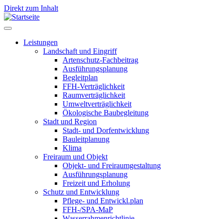
Direkt zum Inhalt
Leistungen
Landschaft und Eingriff
Leistungen
Artenschutz-Fachbeitrag
Ausführungsplanung
Begleitplan
FFH-Verträglichkeit
Raumverträglichkeit
Umweltverträglichkeit
Ökologische Baubegleitung
Stadt und Region
Stadt- und Dorfentwicklung
Bauleitplanung
Klima
Freiraum und Objekt
Objekt- und Freiraumgestaltung
Ausführungsplanung
Freizeit und Erholung
Schutz und Entwicklung
Pflege- und Entwickl.plan
FFH-/SPA-MaP
Wasserrahmenrichtlinie