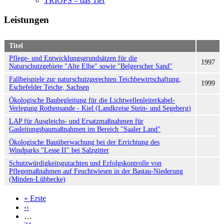
TRIOPS – das Tier
Leistungen
Titel
Pflege- und Entwicklungsgrundsätzen für die
1997
Naturschutzgebiete "Alte Elbe" sowie "Belgerscher Sand"
Fallbeispiele zur naturschutzgerechten Teichbewirtschaftung,
1999
Eschefelder Teiche, Sachsen
Ökologische Baubegleitung für die Lichtwellenleiterkabel-
Verlegung Rothensande - Kiel (Landkreise Stein- und Segeberg)
LAP für Ausgleichs- und Ersatzmaßnahmen für
Gasleitungsbaumaßnahmen im Bereich "Saaler Land"
Ökologische Bauüberwachung bei der Errichtung des
Windparks "Lesse II" bei Salzgitter
Schutzwürdigkeitsgutachten und Erfolgskontrolle von
Pflegemaßnahmen auf Feuchtwiesen in der Bastau-Niederung
(Minden-Lübbecke)
« Erste
Erste
‹‹
Vorherige
Seite
Seitennummerierung
…
Seite