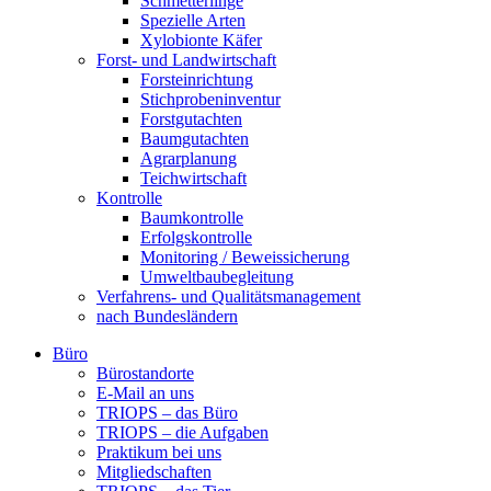
Schmetterlinge
Spezielle Arten
Xylobionte Käfer
Forst- und Landwirtschaft
Forsteinrichtung
Stichprobeninventur
Forstgutachten
Baumgutachten
Agrarplanung
Teichwirtschaft
Kontrolle
Baumkontrolle
Erfolgskontrolle
Monitoring / Beweissicherung
Umweltbaubegleitung
Verfahrens- und Qualitätsmanagement
nach Bundesländern
Büro
Bürostandorte
Büro
E-Mail an uns
TRIOPS – das Büro
TRIOPS – die Aufgaben
Praktikum bei uns
Mitgliedschaften