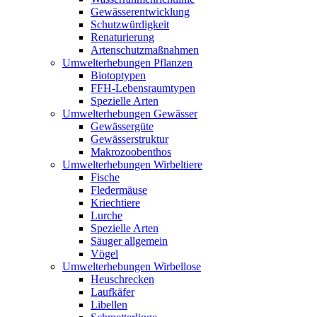
Gewässerentwicklung
Schutzwürdigkeit
Renaturierung
Artenschutzmaßnahmen
Umwelterhebungen Pflanzen
Biotoptypen
FFH-Lebensraumtypen
Spezielle Arten
Umwelterhebungen Gewässer
Gewässergüte
Gewässerstruktur
Makrozoobenthos
Umwelterhebungen Wirbeltiere
Fische
Fledermäuse
Kriechtiere
Lurche
Spezielle Arten
Säuger allgemein
Vögel
Umwelterhebungen Wirbellose
Heuschrecken
Laufkäfer
Libellen