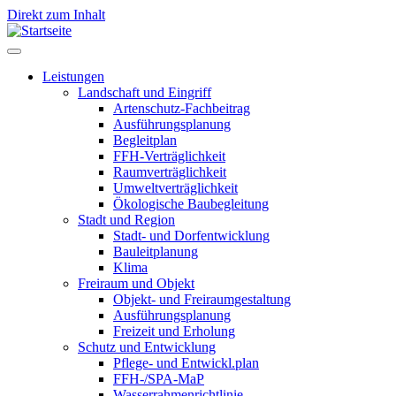
Direkt zum Inhalt
Leistungen
Landschaft und Eingriff
Leistungen
Artenschutz-Fachbeitrag
Ausführungsplanung
Begleitplan
FFH-Verträglichkeit
Raumverträglichkeit
Umweltverträglichkeit
Ökologische Baubegleitung
Stadt und Region
Stadt- und Dorfentwicklung
Bauleitplanung
Klima
Freiraum und Objekt
Objekt- und Freiraumgestaltung
Ausführungsplanung
Freizeit und Erholung
Schutz und Entwicklung
Pflege- und Entwickl.plan
FFH-/SPA-MaP
Wasserrahmenrichtlinie