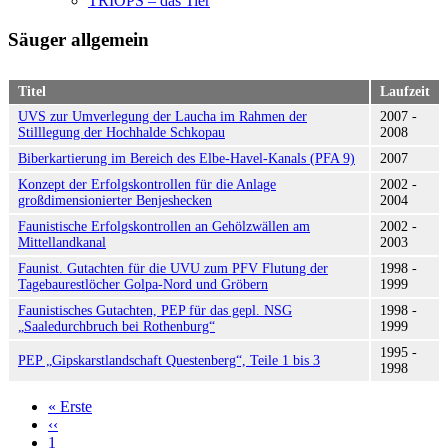
TRIOPS – das Tier
Säuger allgemein
Titel
Laufzeit
UVS zur Umverlegung der Laucha im Rahmen der
2007 -
Stilllegung der Hochhalde Schkopau
2008
Biberkartierung im Bereich des Elbe-Havel-Kanals (PFA 9)
2007
Konzept der Erfolgskontrollen für die Anlage
2002 -
großdimensionierter Benjeshecken
2004
Faunistische Erfolgskontrollen an Gehölzwällen am
2002 -
Mittellandkanal
2003
Faunist. Gutachten für die UVU zum PFV Flutung der
1998 -
Tagebaurestlöcher Golpa-Nord und Gröbern
1999
Faunistisches Gutachten, PEP für das gepl. NSG
1998 -
„Saaledurchbruch bei Rothenburg“
1999
1995 -
PEP „Gipskarstlandschaft Questenberg“, Teile 1 bis 3
1998
« Erste
Erste
‹‹
Vorherige
Seite
Seitennummerierung
1
Seite