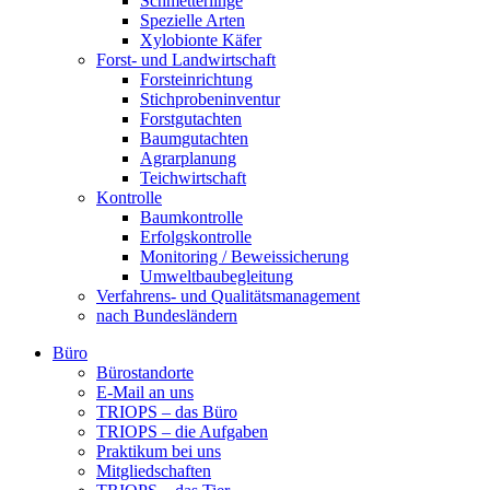
Schmetterlinge
Spezielle Arten
Xylobionte Käfer
Forst- und Landwirtschaft
Forsteinrichtung
Stichprobeninventur
Forstgutachten
Baumgutachten
Agrarplanung
Teichwirtschaft
Kontrolle
Baumkontrolle
Erfolgskontrolle
Monitoring / Beweissicherung
Umweltbaubegleitung
Verfahrens- und Qualitätsmanagement
nach Bundesländern
Büro
Bürostandorte
Büro
E-Mail an uns
TRIOPS – das Büro
TRIOPS – die Aufgaben
Praktikum bei uns
Mitgliedschaften