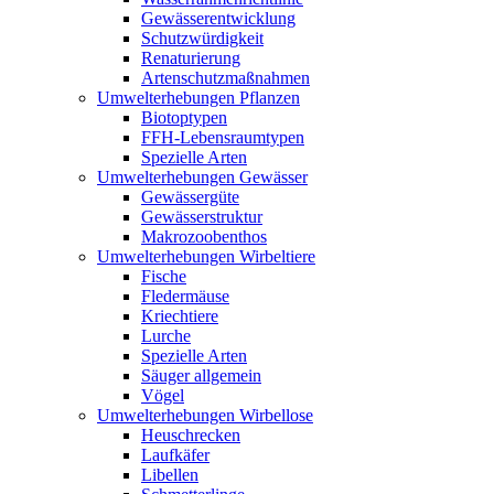
Gewässerentwicklung
Schutzwürdigkeit
Renaturierung
Artenschutzmaßnahmen
Umwelterhebungen Pflanzen
Biotoptypen
FFH-Lebensraumtypen
Spezielle Arten
Umwelterhebungen Gewässer
Gewässergüte
Gewässerstruktur
Makrozoobenthos
Umwelterhebungen Wirbeltiere
Fische
Fledermäuse
Kriechtiere
Lurche
Spezielle Arten
Säuger allgemein
Vögel
Umwelterhebungen Wirbellose
Heuschrecken
Laufkäfer
Libellen