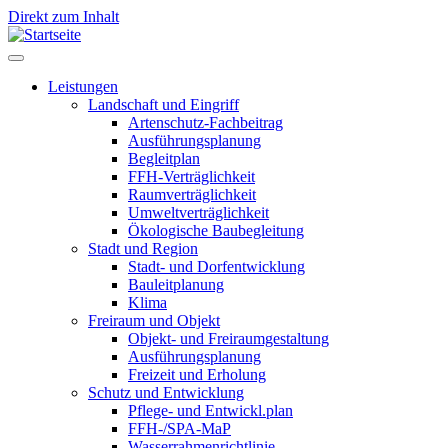
Direkt zum Inhalt
Leistungen
Landschaft und Eingriff
Leistungen
Artenschutz-Fachbeitrag
Ausführungsplanung
Begleitplan
FFH-Verträglichkeit
Raumverträglichkeit
Umweltverträglichkeit
Ökologische Baubegleitung
Stadt und Region
Stadt- und Dorfentwicklung
Bauleitplanung
Klima
Freiraum und Objekt
Objekt- und Freiraumgestaltung
Ausführungsplanung
Freizeit und Erholung
Schutz und Entwicklung
Pflege- und Entwickl.plan
FFH-/SPA-MaP
Wasserrahmenrichtlinie