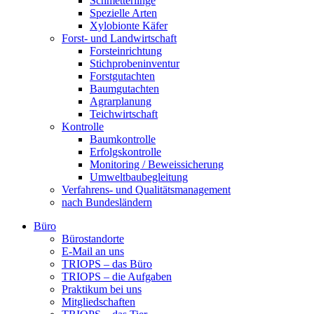
Schmetterlinge
Spezielle Arten
Xylobionte Käfer
Forst- und Landwirtschaft
Forsteinrichtung
Stichprobeninventur
Forstgutachten
Baumgutachten
Agrarplanung
Teichwirtschaft
Kontrolle
Baumkontrolle
Erfolgskontrolle
Monitoring / Beweissicherung
Umweltbaubegleitung
Verfahrens- und Qualitätsmanagement
nach Bundesländern
Büro
Bürostandorte
Büro
E-Mail an uns
TRIOPS – das Büro
TRIOPS – die Aufgaben
Praktikum bei uns
Mitgliedschaften