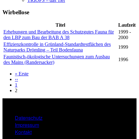
TRIOPS – das Tier
Wirbellose
Titel
Laufzeit
Erhebungen und Bearbeitung des Schutzgutes Fauna für
1999 -
den LBP zum Bau der BAB A 38
2000
Effizienzkontrolle in Grünland-Standardtestflächen des
1999
Naturparks Drömling – Teil Bodenfauna
Faunistisch-ökologische Untersuchungen zum Ausbau
1996
des Mains (Randersacker)
« Erste
Erste
‹‹
Vorherige
Seite
Seitennummerierung
1
Seite
2
Datenschutz
FOOTER
Impressum
MENU
Kontakt