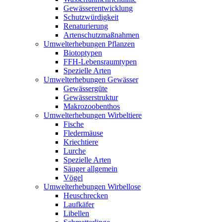
Gewässerentwicklung
Schutzwürdigkeit
Renaturierung
Artenschutzmaßnahmen
Umwelterhebungen Pflanzen
Biotoptypen
FFH-Lebensraumtypen
Spezielle Arten
Umwelterhebungen Gewässer
Gewässergüte
Gewässerstruktur
Makrozoobenthos
Umwelterhebungen Wirbeltiere
Fische
Fledermäuse
Kriechtiere
Lurche
Spezielle Arten
Säuger allgemein
Vögel
Umwelterhebungen Wirbellose
Heuschrecken
Laufkäfer
Libellen