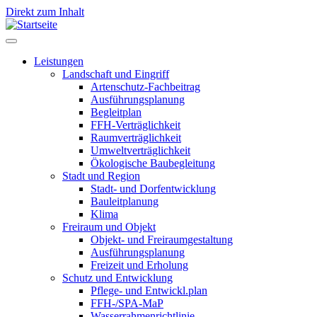
Direkt zum Inhalt
Leistungen
Landschaft und Eingriff
Leistungen
Artenschutz-Fachbeitrag
Ausführungsplanung
Begleitplan
FFH-Verträglichkeit
Raumverträglichkeit
Umweltverträglichkeit
Ökologische Baubegleitung
Stadt und Region
Stadt- und Dorfentwicklung
Bauleitplanung
Klima
Freiraum und Objekt
Objekt- und Freiraumgestaltung
Ausführungsplanung
Freizeit und Erholung
Schutz und Entwicklung
Pflege- und Entwickl.plan
FFH-/SPA-MaP
Wasserrahmenrichtlinie