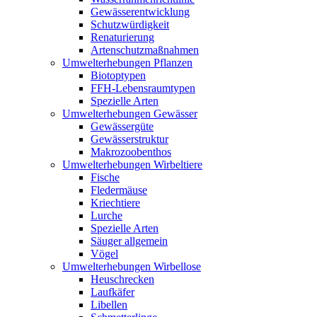
Gewässerentwicklung
Schutzwürdigkeit
Renaturierung
Artenschutzmaßnahmen
Umwelterhebungen Pflanzen
Biotoptypen
FFH-Lebensraumtypen
Spezielle Arten
Umwelterhebungen Gewässer
Gewässergüte
Gewässerstruktur
Makrozoobenthos
Umwelterhebungen Wirbeltiere
Fische
Fledermäuse
Kriechtiere
Lurche
Spezielle Arten
Säuger allgemein
Vögel
Umwelterhebungen Wirbellose
Heuschrecken
Laufkäfer
Libellen