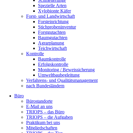
Schmetterlinge
Spezielle Arten
Xylobionte Käfer
Forst- und Landwirtschaft
Forsteinrichtung
Stichprobeninventur
Forstgutachten
Baumgutachten
Agrarplanung
Teichwirtschaft
Kontrolle
Baumkontrolle
Erfolgskontrolle
Monitoring / Beweissicherung
Umweltbaubegleitung
Verfahrens- und Qualitätsmanagement
nach Bundesländern
Büro
Bürostandorte
Büro
E-Mail an uns
TRIOPS – das Büro
TRIOPS – die Aufgaben
Praktikum bei uns
Mitgliedschaften