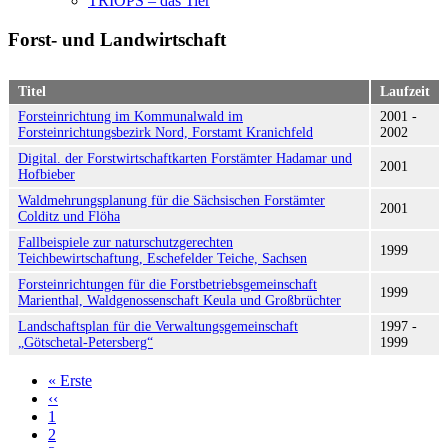
TRIOPS – das Tier
Forst- und Landwirtschaft
Titel
Laufzeit
Forsteinrichtung im Kommunalwald im
2001 -
Forsteinrichtungsbezirk Nord, Forstamt Kranichfeld
2002
Digital. der Forstwirtschaftkarten Forstämter Hadamar und
2001
Hofbieber
Waldmehrungsplanung für die Sächsischen Forstämter
2001
Colditz und Flöha
Fallbeispiele zur naturschutzgerechten
1999
Teichbewirtschaftung, Eschefelder Teiche, Sachsen
Forsteinrichtungen für die Forstbetriebsgemeinschaft
1999
Marienthal, Waldgenossenschaft Keula und Großbrüchter
Landschaftsplan für die Verwaltungsgemeinschaft
1997 -
„Götschetal-Petersberg“
1999
« Erste
Erste
‹‹
Vorherige
Seite
Seitennummerierung
1
Seite
2