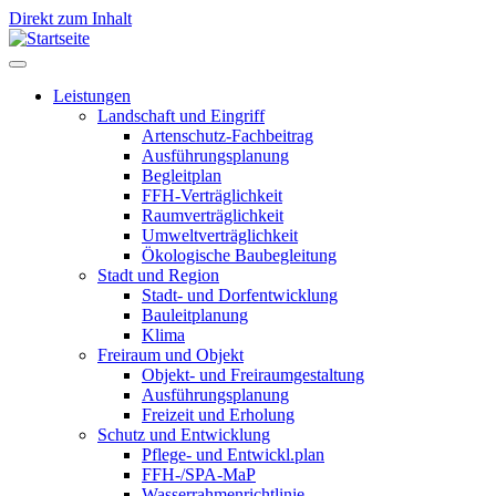
Direkt zum Inhalt
Leistungen
Landschaft und Eingriff
Leistungen
Artenschutz-Fachbeitrag
Ausführungsplanung
Begleitplan
FFH-Verträglichkeit
Raumverträglichkeit
Umweltverträglichkeit
Ökologische Baubegleitung
Stadt und Region
Stadt- und Dorfentwicklung
Bauleitplanung
Klima
Freiraum und Objekt
Objekt- und Freiraumgestaltung
Ausführungsplanung
Freizeit und Erholung
Schutz und Entwicklung
Pflege- und Entwickl.plan
FFH-/SPA-MaP
Wasserrahmenrichtlinie