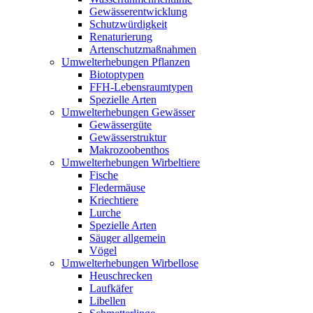
Gewässerentwicklung
Schutzwürdigkeit
Renaturierung
Artenschutzmaßnahmen
Umwelterhebungen Pflanzen
Biotoptypen
FFH-Lebensraumtypen
Spezielle Arten
Umwelterhebungen Gewässer
Gewässergüte
Gewässerstruktur
Makrozoobenthos
Umwelterhebungen Wirbeltiere
Fische
Fledermäuse
Kriechtiere
Lurche
Spezielle Arten
Säuger allgemein
Vögel
Umwelterhebungen Wirbellose
Heuschrecken
Laufkäfer
Libellen