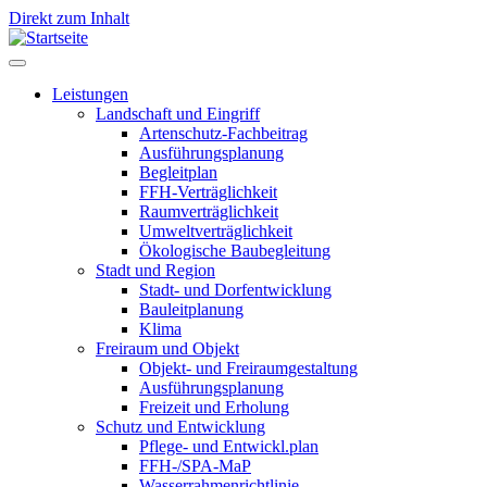
Direkt zum Inhalt
Leistungen
Landschaft und Eingriff
Leistungen
Artenschutz-Fachbeitrag
Ausführungsplanung
Begleitplan
FFH-Verträglichkeit
Raumverträglichkeit
Umweltverträglichkeit
Ökologische Baubegleitung
Stadt und Region
Stadt- und Dorfentwicklung
Bauleitplanung
Klima
Freiraum und Objekt
Objekt- und Freiraumgestaltung
Ausführungsplanung
Freizeit und Erholung
Schutz und Entwicklung
Pflege- und Entwickl.plan
FFH-/SPA-MaP
Wasserrahmenrichtlinie