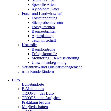
Schmetterlinge
Spezielle Arten
Xylobionte Käfer
Forst- und Landwirtschaft
Forsteinrichtung
Stichprobeninventur
Forstgutachten
Baumgutachten
Agrarplanung
Teichwirtschaft
Kontrolle
Baumkontrolle
Erfolgskontrolle
Monitoring / Beweissicherung
Umweltbaubegleitung
Verfahrens- und Qualitätsmanagement
nach Bundesländern
Büro
Bürostandorte
Büro
E-Mail an uns
TRIOPS – das Büro
TRIOPS – die Aufgaben
Praktikum bei uns
Mitgliedschaften