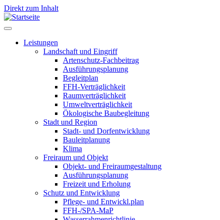
Direkt zum Inhalt
Leistungen
Landschaft und Eingriff
Leistungen
Artenschutz-Fachbeitrag
Ausführungsplanung
Begleitplan
FFH-Verträglichkeit
Raumverträglichkeit
Umweltverträglichkeit
Ökologische Baubegleitung
Stadt und Region
Stadt- und Dorfentwicklung
Bauleitplanung
Klima
Freiraum und Objekt
Objekt- und Freiraumgestaltung
Ausführungsplanung
Freizeit und Erholung
Schutz und Entwicklung
Pflege- und Entwickl.plan
FFH-/SPA-MaP
Wasserrahmenrichtlinie