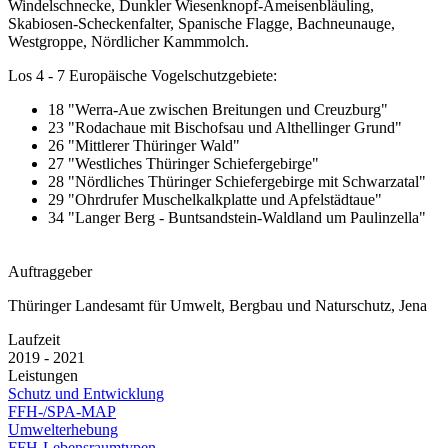
Windelschnecke, Dunkler Wiesenknopf-Ameisenbläuling,
Skabiosen-Scheckenfalter, Spanische Flagge, Bachneunauge,
Westgroppe, Nördlicher Kammmolch.
Los 4 - 7 Europäische Vogelschutzgebiete:
18 "Werra-Aue zwischen Breitungen und Creuzburg"
23 "Rodachaue mit Bischofsau und Althellinger Grund"
26 "Mittlerer Thüringer Wald"
27 "Westliches Thüringer Schiefergebirge"
28 "Nördliches Thüringer Schiefergebirge mit Schwarzatal"
29 "Ohrdrufer Muschelkalkplatte und Apfelstädtaue"
34 "Langer Berg - Buntsandstein-Waldland um Paulinzella"
Auftraggeber
Thüringer Landesamt für Umwelt, Bergbau und Naturschutz, Jena
Laufzeit
2019 - 2021
Leistungen
Schutz und Entwicklung
FFH-/SPA-MAP
Umwelterhebung
FFH-Lebensraumtypen