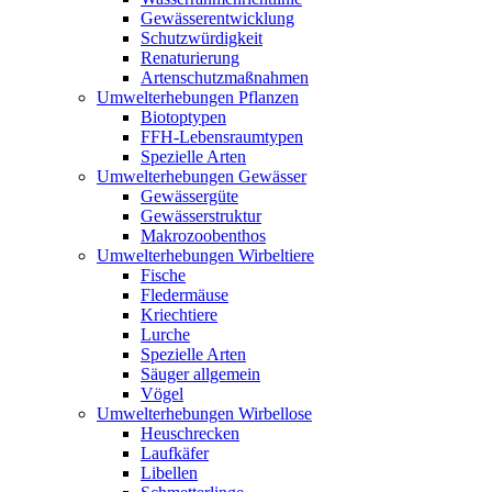
Gewässerentwicklung
Schutzwürdigkeit
Renaturierung
Artenschutzmaßnahmen
Umwelterhebungen Pflanzen
Biotoptypen
FFH-Lebensraumtypen
Spezielle Arten
Umwelterhebungen Gewässer
Gewässergüte
Gewässerstruktur
Makrozoobenthos
Umwelterhebungen Wirbeltiere
Fische
Fledermäuse
Kriechtiere
Lurche
Spezielle Arten
Säuger allgemein
Vögel
Umwelterhebungen Wirbellose
Heuschrecken
Laufkäfer
Libellen