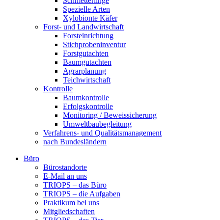
Schmetterlinge
Spezielle Arten
Xylobionte Käfer
Forst- und Landwirtschaft
Forsteinrichtung
Stichprobeninventur
Forstgutachten
Baumgutachten
Agrarplanung
Teichwirtschaft
Kontrolle
Baumkontrolle
Erfolgskontrolle
Monitoring / Beweissicherung
Umweltbaubegleitung
Verfahrens- und Qualitätsmanagement
nach Bundesländern
Büro
Bürostandorte
Büro
E-Mail an uns
TRIOPS – das Büro
TRIOPS – die Aufgaben
Praktikum bei uns
Mitgliedschaften