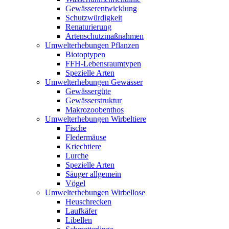
Gewässerentwicklung
Schutzwürdigkeit
Renaturierung
Artenschutzmaßnahmen
Umwelterhebungen Pflanzen
Biotoptypen
FFH-Lebensraumtypen
Spezielle Arten
Umwelterhebungen Gewässer
Gewässergüte
Gewässerstruktur
Makrozoobenthos
Umwelterhebungen Wirbeltiere
Fische
Fledermäuse
Kriechtiere
Lurche
Spezielle Arten
Säuger allgemein
Vögel
Umwelterhebungen Wirbellose
Heuschrecken
Laufkäfer
Libellen