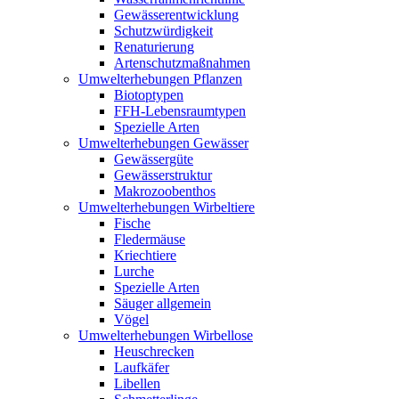
Gewässerentwicklung
Schutzwürdigkeit
Renaturierung
Artenschutzmaßnahmen
Umwelterhebungen Pflanzen
Biotoptypen
FFH-Lebensraumtypen
Spezielle Arten
Umwelterhebungen Gewässer
Gewässergüte
Gewässerstruktur
Makrozoobenthos
Umwelterhebungen Wirbeltiere
Fische
Fledermäuse
Kriechtiere
Lurche
Spezielle Arten
Säuger allgemein
Vögel
Umwelterhebungen Wirbellose
Heuschrecken
Laufkäfer
Libellen