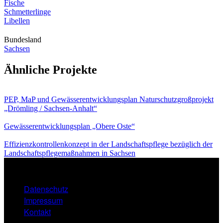
Fische
Schmetterlinge
Libellen
Bundesland
Sachsen
Ähnliche Projekte
PEP, MaP und Gewässerentwicklungsplan Naturschutzgroßprojekt
„Drömling / Sachsen-Anhalt“
Gewässerentwicklungsplan „Obere Oste“
Effizienzkontrollenkonzept in der Landschaftspflege bezüglich der
Landschaftspflegemaßnahmen in Sachsen
Datenschutz
FOOTER
Impressum
MENU
Kontakt