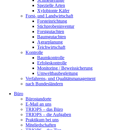
Schmetterlinge
Spezielle Arten
Xylobionte Käfer
Forst- und Landwirtschaft
Forsteinrichtung
Stichprobeninventur
Forstgutachten
Baumgutachten
Agrarplanung
Teichwirtschaft
Kontrolle
Baumkontrolle
Erfolgskontrolle
Monitoring / Beweissicherung
Umweltbaubegleitung
Verfahrens- und Qualitätsmanagement
nach Bundesländern
Büro
Bürostandorte
Büro
E-Mail an uns
TRIOPS – das Büro
TRIOPS – die Aufgaben
Praktikum bei uns
Mitgliedschaften