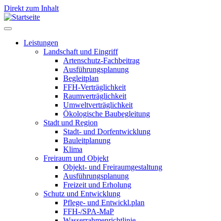
Direkt zum Inhalt
Leistungen
Landschaft und Eingriff
Leistungen
Artenschutz-Fachbeitrag
Ausführungsplanung
Begleitplan
FFH-Verträglichkeit
Raumverträglichkeit
Umweltverträglichkeit
Ökologische Baubegleitung
Stadt und Region
Stadt- und Dorfentwicklung
Bauleitplanung
Klima
Freiraum und Objekt
Objekt- und Freiraumgestaltung
Ausführungsplanung
Freizeit und Erholung
Schutz und Entwicklung
Pflege- und Entwickl.plan
FFH-/SPA-MaP
Wasserrahmenrichtlinie