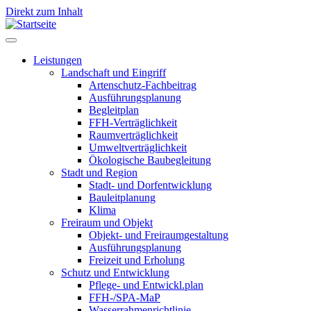
Direkt zum Inhalt
Leistungen
Landschaft und Eingriff
Leistungen
Artenschutz-Fachbeitrag
Ausführungsplanung
Begleitplan
FFH-Verträglichkeit
Raumverträglichkeit
Umweltverträglichkeit
Ökologische Baubegleitung
Stadt und Region
Stadt- und Dorfentwicklung
Bauleitplanung
Klima
Freiraum und Objekt
Objekt- und Freiraumgestaltung
Ausführungsplanung
Freizeit und Erholung
Schutz und Entwicklung
Pflege- und Entwickl.plan
FFH-/SPA-MaP
Wasserrahmenrichtlinie