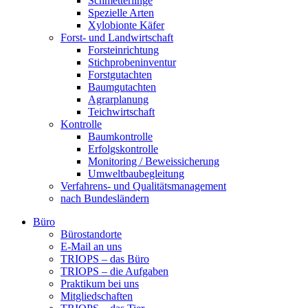
Schmetterlinge
Spezielle Arten
Xylobionte Käfer
Forst- und Landwirtschaft
Forsteinrichtung
Stichprobeninventur
Forstgutachten
Baumgutachten
Agrarplanung
Teichwirtschaft
Kontrolle
Baumkontrolle
Erfolgskontrolle
Monitoring / Beweissicherung
Umweltbaubegleitung
Verfahrens- und Qualitätsmanagement
nach Bundesländern
Büro
Bürostandorte
Büro
E-Mail an uns
TRIOPS – das Büro
TRIOPS – die Aufgaben
Praktikum bei uns
Mitgliedschaften