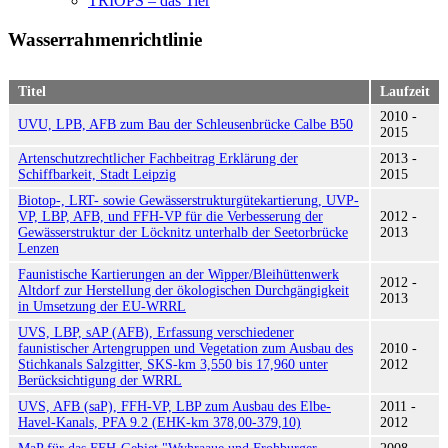
TRIOPS – das Tier
Wasserrahmenrichtlinie
Titel
Laufzeit
2010 -
UVU, LPB, AFB zum Bau der Schleusenbrücke Calbe B50
2015
Artenschutzrechtlicher Fachbeitrag Erklärung der
2013 -
Schiffbarkeit, Stadt Leipzig
2015
Biotop-, LRT- sowie Gewässerstruktur­gütekartierung, UVP-
VP, LBP, AFB, und FFH-VP für die Verbesserung der
2012 -
Gewässerstruktur der Löcknitz unterhalb der Seetorbrücke
2013
Lenzen
Faunistische Kartierungen an der Wipper/Bleihüttenwerk
2012 -
Altdorf zur Herstellung der ökologischen Durchgängigkeit
2013
in Umsetzung der EU-WRRL
UVS, LBP, sAP (AFB), Erfassung verschiedener
faunistischer Artengruppen und Vegetation zum Ausbau des
2010 -
Stichkanals Salzgitter, SKS-km 3,550 bis 17,960 unter
2012
Berücksichtigung der WRRL
UVS, AFB (saP), FFH-VP, LBP zum Ausbau des Elbe-
2011 -
Havel-Kanals, PFA 9.2 (EHK-km 378,00-379,10)
2012