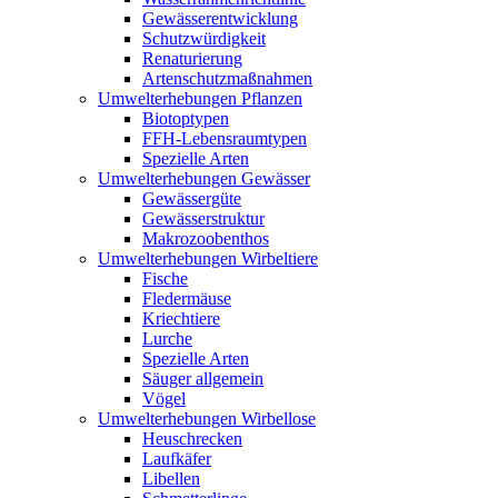
Gewässerentwicklung
Schutzwürdigkeit
Renaturierung
Artenschutzmaßnahmen
Umwelterhebungen Pflanzen
Biotoptypen
FFH-Lebensraumtypen
Spezielle Arten
Umwelterhebungen Gewässer
Gewässergüte
Gewässerstruktur
Makrozoobenthos
Umwelterhebungen Wirbeltiere
Fische
Fledermäuse
Kriechtiere
Lurche
Spezielle Arten
Säuger allgemein
Vögel
Umwelterhebungen Wirbellose
Heuschrecken
Laufkäfer
Libellen